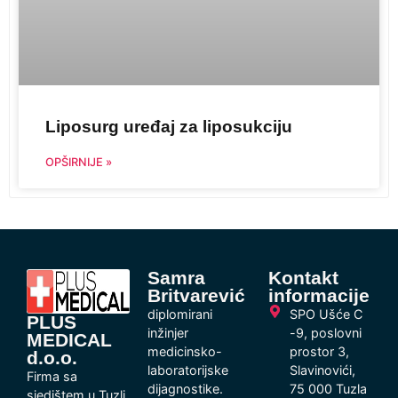
Liposurg uređaj za liposukciju
OPŠIRNIJE »
Samra
Kontakt
Britvarević
informacije
diplomirani
SPO Ušće C
PLUS
inžinjer
-9, poslovni
MEDICAL
medicinsko-
prostor 3,
d.o.o.
laboratorijske
Slavinovići,
Firma sa
dijagnostike.
75 000 Tuzla
sjedištem u Tuzli,