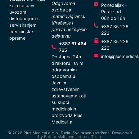
Odgovorna
Ponedeljak -
koja se bavi
osoba za
Petak: od
uvozom,
materiovigilancu
08h do 16h
distribucijom i
(Praćenje i
servisiranjem
+387 35 226
prijava neželjenih
medicinske
222
dejstava)
opreme.
+387 35 226
+387 61 484
222
765
info@plusmedical
Dostupna 24h
direktoru i svim
odgovornim
osobama u
Javnim
zdravstvenim
ustanovama koji
su kupci
medicinskih
proizvoda Plus
Medical-a.
© 2026 Plus Medical d.o.o. Tuzla. Sva prava zadržana. Developed
by
Futura Multimedia d.o.o. Tuzla