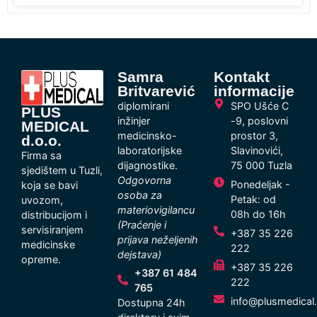
Samra
Kontakt
Britvarević
informacije
diplomirani
SPO Ušće C
PLUS
inžinjer
-9, poslovni
MEDICAL
medicinsko-
prostor 3,
d.o.o.
laboratorijske
Slavinovići,
Firma sa
dijagnostike.
75 000 Tuzla
sjedištem u Tuzli,
Odgovorna
Ponedeljak -
koja se bavi
osoba za
Petak: od
uvozom,
materiovigilancu
08h do 16h
distribucijom i
(Praćenje i
servisiranjem
+387 35 226
prijava neželjenih
medicinske
222
dejstava)
opreme.
+387 35 226
+387 61 484
222
765
info@plusmedical
Dostupna 24h