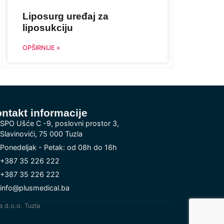
Liposurg uređaj za
liposukciju
OPŠIRNIJE »
ntakt informacije
SPO Ušće C -9, poslovni prostor 3,
Slavinovići, 75 000 Tuzla
Ponedeljak - Petak: od 08h do 16h
+387 35 226 222
+387 35 226 222
info@plusmedical.ba
a d.o.o. Tuzla